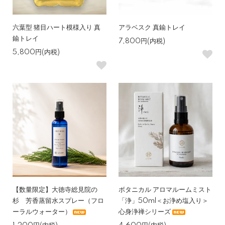
六葉型 猪目ハート模様入り 真
アラベスク 真鍮トレイ
鍮トレイ
7,800円(内税)
5,800円(内税)
【数量限定】大徳寺総見院の
ボタニカル アロマルームミスト
杉 芳香蒸留水スプレー（フロ
「浄」50ml＜お浄め塩入り＞
ーラルウォーター）
心身浄禅シリーズ