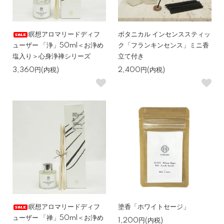
瞑想アロマリードディフ
ボタニカル インセンススティッ
ューザー 「浄」50ml＜お浄め
ク「フランキンセンス」ミニ香
塩入り＞心身浄禅シリーズ
立て付き
3,360円(内税)
2,400円(内税)
瞑想アロマリードディフ
塗香「ホワイトセージ」
ューザー 「禅」50ml＜お浄め
1,200円(内税)