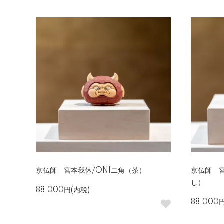
京仏師 宮本我休/ONI二角（茶）
京仏師 宮
し）
88,000円(内税)
88,000