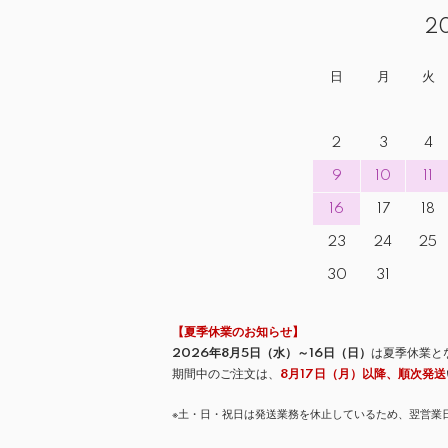
2
日
月
火
2
3
4
9
10
11
16
17
18
23
24
25
30
31
【夏季休業のお知らせ】
2026年8月5日（水）～16日（日）
は夏季休業と
期間中のご注文は、
8月17日（月）以降、順次発送
※土・日・祝日は発送業務を休止しているため、翌営業