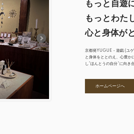
もっと自遊
もっとわた
心と身体が
京都発YUGUE - 遊戯 
と身体をととのえ、心豊か
し“ほんとうの自分”に向き
ホームページへ