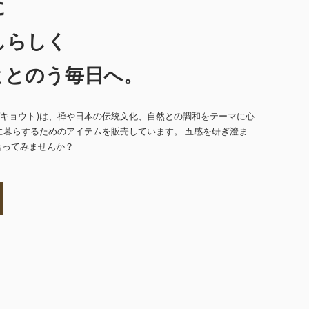
に
しらしく
ととのう毎日へ。
(ユゲキョウト)は、禅や日本の伝統文化、自然との調和をテーマに心
に暮らするためのアイテムを販売しています。 五感を研ぎ澄ま
合ってみませんか？