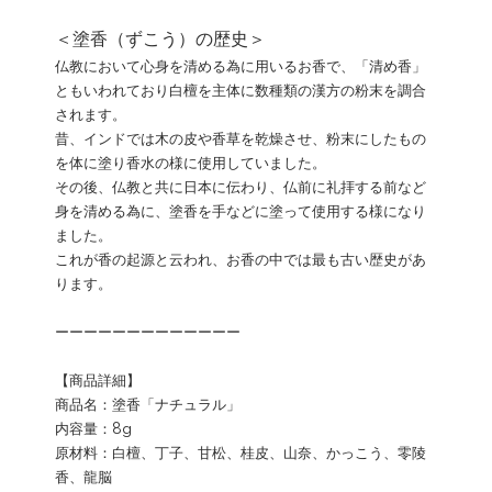
＜塗香（ずこう）の歴史＞
仏教において心身を清める為に用いるお香で、「清め香」
ともいわれており白檀を主体に数種類の漢方の粉末を調合
されます。
昔、インドでは木の皮や香草を乾燥させ、粉末にしたもの
を体に塗り香水の様に使用していました。
その後、仏教と共に日本に伝わり、仏前に礼拝する前など
身を清める為に、塗香を手などに塗って使用する様になり
ました。
これが香の起源と云われ、お香の中では最も古い歴史があ
ります。
ーーーーーーーーーーーーー
【商品詳細】
商品名：塗香「ナチュラル」
内容量：8g
原材料：白檀、丁子、甘松、桂皮、山奈、かっこう、零陵
香、龍脳