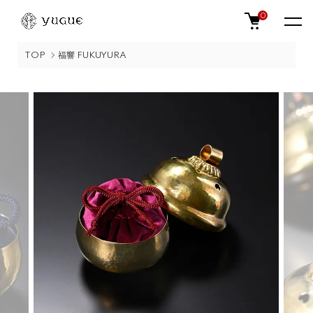
0
TOP
福響 FUKUYURA