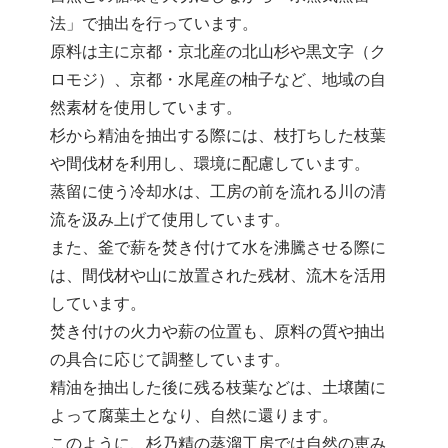
法」で抽出を行っています。
原料は主に京都・京北産の北山杉や黒文字（ク
ロモジ）、京都・水尾産の柚子など、地域の自
然素材を使用しています。
杉から精油を抽出する際には、枝打ちした枝葉
や間伐材を利用し、環境に配慮しています。
蒸留に使う冷却水は、工房の前を流れる川の清
流を汲み上げて使用しています。
また、釜で薪を焚き付けて水を沸騰させる際に
は、間伐材や山に放置された残材、流木を活用
しています。
焚き付けの火力や薪の位置も、原料の質や抽出
の具合に応じて調整しています。
精油を抽出した後に残る枝葉などは、土壌菌に
よって腐葉土となり、自然に還ります。
このように、杉乃精の蒸溜工房では自然の恵み