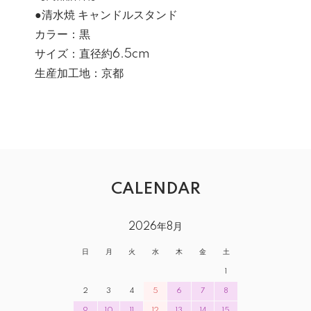
●清水焼 キャンドルスタンド
カラー：黒
サイズ：直径約6.5cm
生産加工地：京都
CALENDAR
2026年8月
日
月
火
水
木
金
土
1
2
3
4
5
6
7
8
9
10
11
12
13
14
15