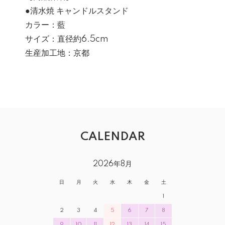
●清水焼 キャンドルスタンド
カラー：藍
サイズ：直径約6.5cm
生産加工地：京都
CALENDAR
2026年8月
日
月
火
水
木
金
土
1
2
3
4
5
6
7
8
9
10
11
12
13
14
15