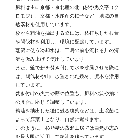
原料は主に京都・京北産の北山杉や黒文字（ク
ロモジ）、京都・水尾産の柚子など、地域の自
然素材を使用しています。
杉から精油を抽出する際には、枝打ちした枝葉
や間伐材を利用し、環境に配慮しています。
蒸留に使う冷却水は、工房の前を流れる川の清
流を汲み上げて使用しています。
また、釜で薪を焚き付けて水を沸騰させる際に
は、間伐材や山に放置された残材、流木を活用
しています。
焚き付けの火力や薪の位置も、原料の質や抽出
の具合に応じて調整しています。
精油を抽出した後に残る枝葉などは、土壌菌に
よって腐葉土となり、自然に還ります。
このように、杉乃精の蒸溜工房では自然の恵み
を最大限に活用して精油を作っています。